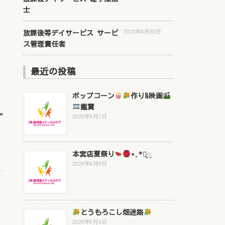
士
2025年6月30日
放課後等デイサービス サービ
ス管理責任者
最近の投稿
ポップコーン
作り&映画
鑑賞
»
2026年8月7日
本宮店夏祭り
⋆.*⃝̥◌̥
2026年8月6日
とうもろこし畑迷路
2026年8月5日