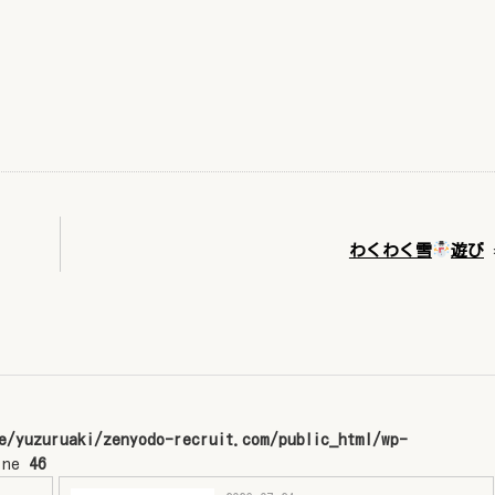
わくわく雪
遊び
e/yuzuruaki/zenyodo-recruit.com/public_html/wp-
ine
46