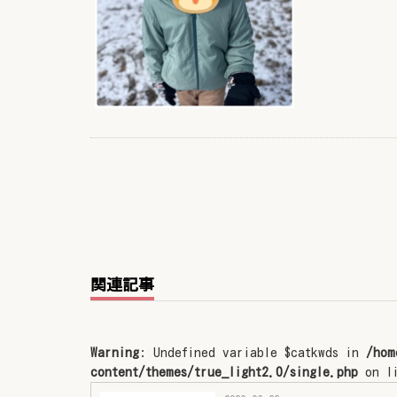
関連記事
Warning
: Undefined variable $catkwds in
/hom
content/themes/true_light2.0/single.php
on l