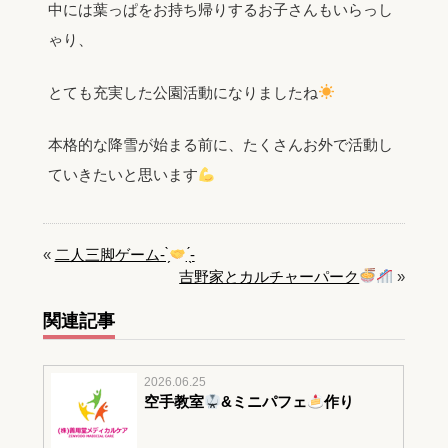
中には葉っぱをお持ち帰りするお子さんもいらっし
ゃり、
とても充実した公園活動になりましたね
本格的な降雪が始まる前に、たくさんお外で活動し
ていきたいと思います
«
二人三脚ゲーム- ̗̀
̖́-
吉野家とカルチャーパーク
»
関連記事
2026.06.25
空手教室
&ミニパフェ
作り