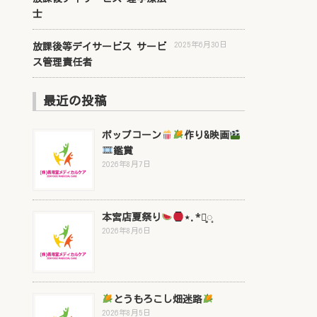
士
2025年6月30日
放課後等デイサービス サービ
ス管理責任者
最近の投稿
ポップコーン
作り&映画
鑑賞
2026年8月7日
本宮店夏祭り
⋆.*⃝̥◌̥
2026年8月6日
とうもろこし畑迷路
2026年8月5日