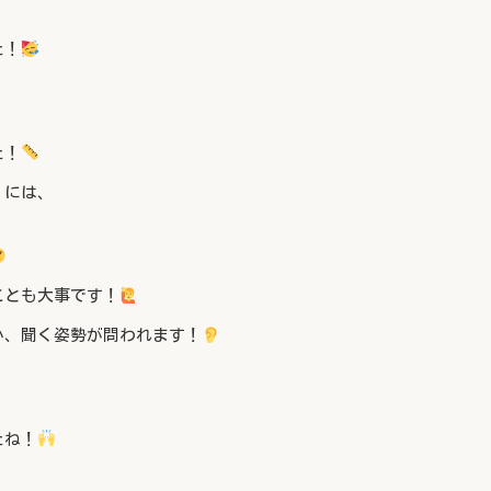
た！
た！
くには、
ことも大事です！
か、聞く姿勢が問われます！
たね！