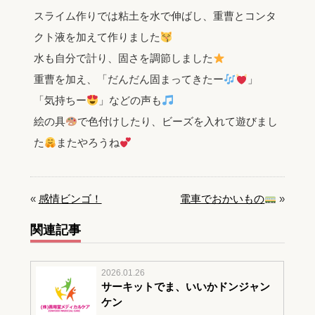
スライム作りでは粘土を水で伸ばし、重曹とコンタ
クト液を加えて作りました
水も自分で計り、固さを調節しました
重曹を加え、「だんだん固まってきたー
」
「気持ちー
」などの声も
絵の具
で色付けしたり、ビーズを入れて遊びまし
た
またやろうね
«
感情ビンゴ！
電車でおかいもの
»
関連記事
2026.01.26
サーキットでま、いいかドンジャン
ケン