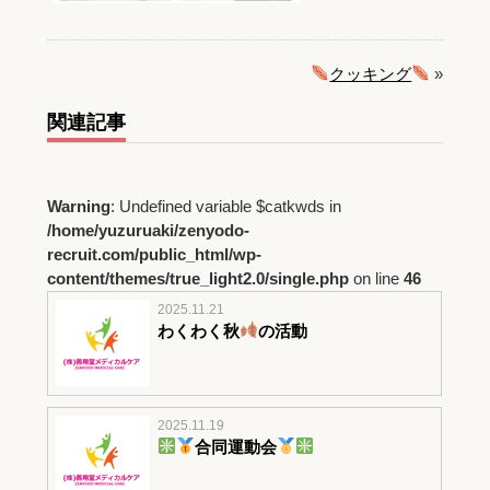
クッキング
»
関連記事
Warning
: Undefined variable $catkwds in
/home/yuzuruaki/zenyodo-
recruit.com/public_html/wp-
content/themes/true_light2.0/single.php
on line
46
2025.11.21
わくわく秋
の活動
2025.11.19
合同運動会