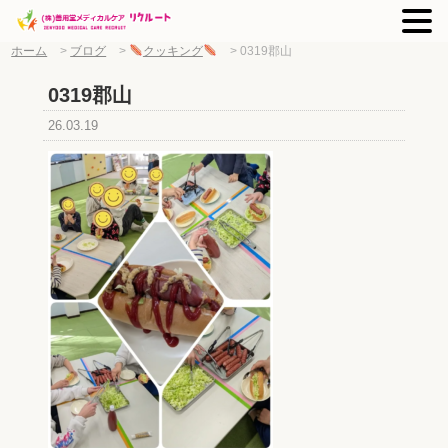
ホーム
>
ブログ
>
クッキング
>
0319郡山
0319郡山
26.03.19