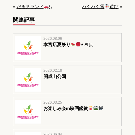
«
だるまランド
³₃
わくわく雪
遊び
»
関連記事
2026.08.06
本宮店夏祭り
⋆.*⃝̥◌̥
2026.02.18
開成山公園
2026.03.25
お楽しみ会in映画鑑賞
2026.06.04