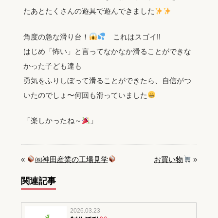
たあとたくさんの遊具で遊んできました
角度の急な滑り台！
これはスゴイ!!
はじめ「怖い」と言ってなかなか滑ることができな
かった子ども達も
勇気をふりしぼって滑ることができたら、自信がつ
いたのでしょ〜何回も滑っていました
「楽しかったね～
」
«
㈱神田産業の工場見学
お買い物
»
関連記事
2026.03.23