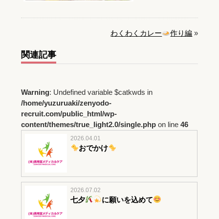
わくわくカレー
作り編
»
関連記事
Warning
: Undefined variable $catkwds in
/home/yuzuruaki/zenyodo-
recruit.com/public_html/wp-
content/themes/true_light2.0/single.php
on line
46
2026.04.01
おでかけ
2026.07.02
七夕
に願いを込めて