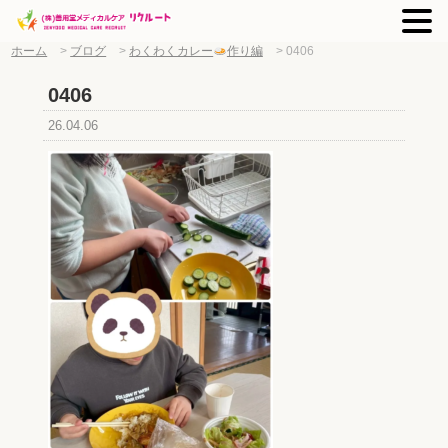
ホーム
>
ブログ
>
わくわくカレー
作り編
>
0406
0406
26.04.06