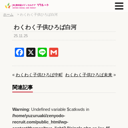
ホーム
>
わくわく子供ひろば白河
わくわく子供ひろば白河
25.11.25
Facebook
X
Line
Gmail
«
わくわく子供ひろば中町
わくわく子供ひろば未来
»
関連記事
Warning
: Undefined variable $catkwds in
/home/yuzuruaki/zenyodo-
recruit.com/public_html/wp-