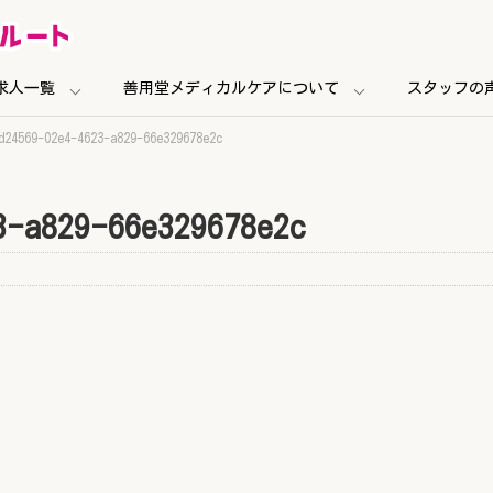
求人一覧
善用堂メディカルケアについて
スタッフの
d24569-02e4-4623-a829-66e329678e2c
3-a829-66e329678e2c