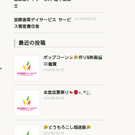
士
2025年6月30日
放課後等デイサービス サービ
ス管理責任者
最近の投稿
ポップコーン
作り&映画
鑑賞
»
2026年8月7日
本宮店夏祭り
⋆.*⃝̥◌̥
2026年8月6日
とうもろこし畑迷路
2026年8月5日