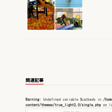
関連記事
Warning
: Undefined variable $catkwds in
/hom
content/themes/true_light2.0/single.php
on l