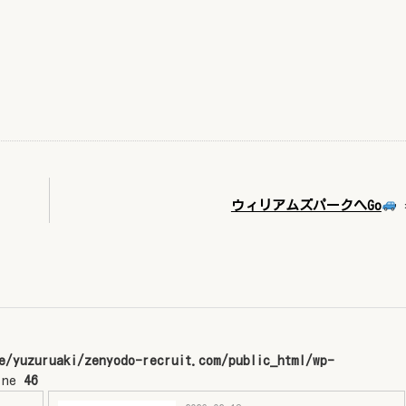
ウィリアムズパークへGo
e/yuzuruaki/zenyodo-recruit.com/public_html/wp-
ine
46