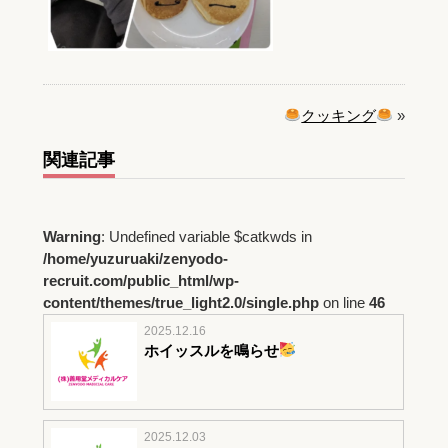
クッキング
»
関連記事
Warning
: Undefined variable $catkwds in
/home/yuzuruaki/zenyodo-
recruit.com/public_html/wp-
content/themes/true_light2.0/single.php
on line
46
2025.12.16
ホイッスルを鳴らせ
2025.12.03