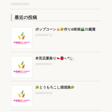
2025年6月30日
最近の投稿
ポップコーン
作り&映画
鑑賞
2026年8月7日
本宮店夏祭り
⋆.*⃝̥◌̥
2026年8月6日
とうもろこし畑迷路
2026年8月5日