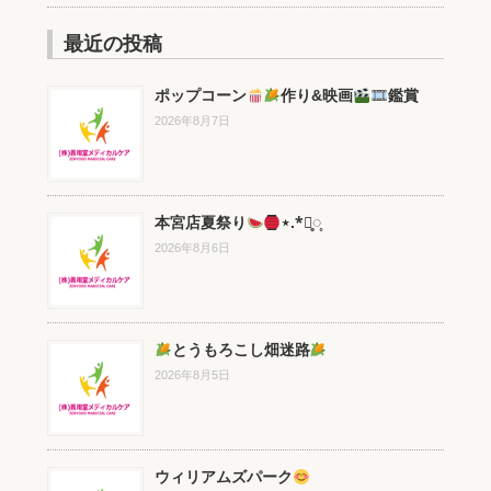
最近の投稿
ポップコーン
作り&映画
鑑賞
2026年8月7日
本宮店夏祭り
⋆.*⃝̥◌̥
2026年8月6日
とうもろこし畑迷路
2026年8月5日
ウィリアムズパーク