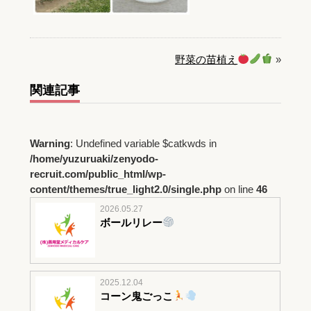
野菜の苗植え
»
関連記事
Warning
: Undefined variable $catkwds in
/home/yuzuruaki/zenyodo-
recruit.com/public_html/wp-
content/themes/true_light2.0/single.php
on line
46
2026.05.27
ボールリレー
2025.12.04
コーン鬼ごっこ